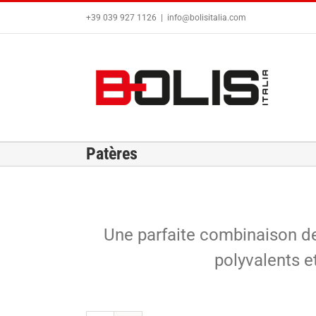
Passer
+39 039 927 1126
|
info@bolisitalia.com
au
contenu
Patères
Une parfaite combinaison d
polyvalents e