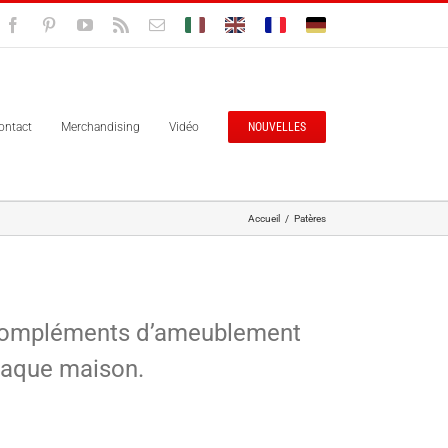
Facebook
Pinterest
YouTube
Rss
Email
Bolisitalia.it
Bolisitalia.com
Bolisitalia.fr
Bolisitalia.de
ontact
Merchandising
Vidéo
NOUVELLES
Accueil
/
Patères
s compléments d’ameublement
chaque maison.