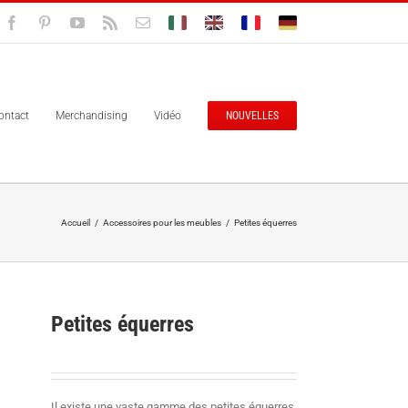
Facebook
Pinterest
YouTube
Rss
Email
Bolisitalia.it
Bolisitalia.com
Bolisitalia.fr
Bolisitalia.de
ontact
Merchandising
Vidéo
NOUVELLES
Accueil
/
Accessoires pour les meubles
/
Petites équerres
Petites équerres
Il existe une vaste gamme des petites équerres