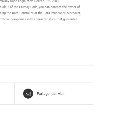
Privacy Code Legislative Decree 196/2003.
ticle 7 of the Privacy Code, you can contact the owner of
cting the Data Controller or the Data Processor. Moreover,
 for those companies with characteristics that guarantee
Partager par Mail