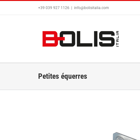
Passer
+39 039 927 1126
|
info@bolisitalia.com
au
contenu
Petites équerres