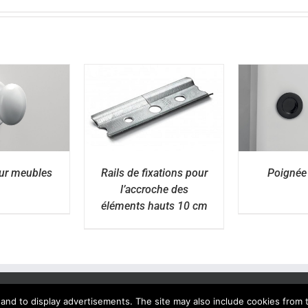
ÉTAILS
DÉTAILS
D
ur meubles
Rails de fixations pour
Poignée 
l’accroche des
éléments hauts 10 cm
nd to display advertisements. The site may also include cookies from th