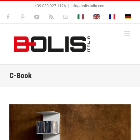
Passer
+39 039 927 1126
|
info@bolisitalia.com
au
contenu
Facebook
Pinterest
YouTube
Rss
Email
Bolisitalia.it
Bolisitalia.com
Bolisitalia.fr
Bolisita
C-Book