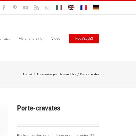
Facebook
Pinterest
YouTube
Rss
Email
Bolisitalia.it
Bolisitalia.com
Bolisitalia.fr
Bolisitalia.de
ontact
Merchandising
Vidéo
NOUVELLES
Accueil
/
Accessoires pour les meubles
/
Porte-cravates
Porte-cravates
Porte-cravates en plastique pour au moins 16