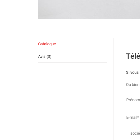
Catalogue
Télé
Avis (0)
Si vous 
Ou bien
Prénom
E-mail*
socié