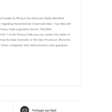
sender, by filling in the electronic fields identified
de regarding the protection of personal data. Your data will
Privacy Code Legislative Decree 196/2003.
ticle 7 of the Privacy Code, you can contact the owner of
cting the Data Controller or the Data Processor. Moreover,
 for those companies with characteristics that guarantee
Partager par Mail