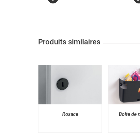
Produits similaires
D
ÉTAILS
DÉTAILS
Rosace
Boite de 